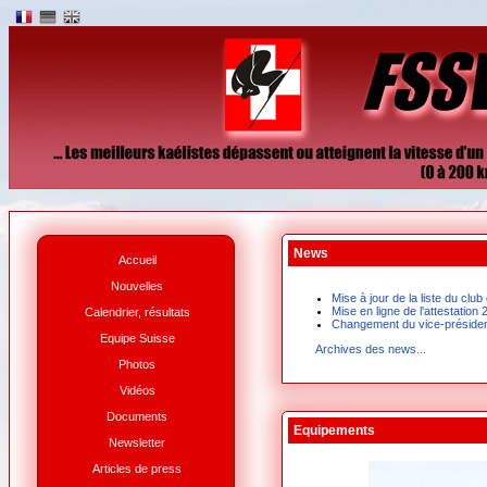
News
Accueil
Nouvelles
Mise à jour de la liste du cl
Mise en ligne de l'attestation
Calendrier, résultats
Changement du vice-préside
Equipe Suisse
Archives des news...
Photos
Vidéos
Documents
Equipements
Newsletter
Articles de press