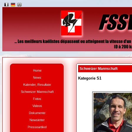
Schweizer Mannschaft
Home
News
Kategorie S1
Kalender, Resultate
Schweizer Mannschaft
Fotos
Videos
Dokumente
Newsletter
Presseartikel