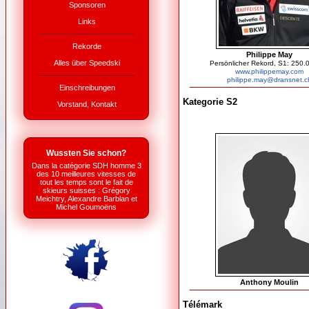
Sponsoren
Links
Rekorde
Philippe May
Alles über Speedski
Persönlicher Rekord, S1: 250.
www.philippemay.com
philippe.may@dransnet.c
Einschreibungen
Kategorie S2
Vorstand, Kontakt
Wussten Sie schon?
Dans la catégorie SDH homme 3
des 10 meilleures vitesses de
tout les temps sont le fait de
skieurs suisses : Grégory
Meichtry, Alexandre Barblan et
Michel Goumoëns
Anthony Moulin
Télémark