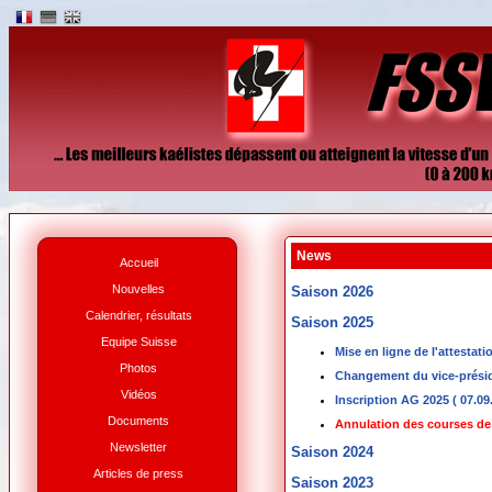
News
Accueil
Nouvelles
Saison 2026
Calendrier, résultats
Saison 2025
Equipe Suisse
Mise en ligne de l'attestat
Photos
Changement du vice-prési
Vidéos
Inscription AG 2025
( 07.09
Documents
Annulation des courses d
Newsletter
Saison 2024
Articles de press
Saison 2023