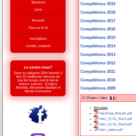
Sponsors
Compétitions 2019
Liens
Compétitions 2018
Compétitions 2017
Records
Tout sur le KL
Compétitions 2016
Compétitions 2015
Inscriptions
Compétitions 2014
Comité, contacts
Compétitions 2013
Compétitions 2012
Le saviez-vous?
Compétitions 2011
Dans la catégorie SDH homme 3
des 10 meilleures vitesses de
Compétitions 2010
tout les temps sont le fait de
skieurs suisses : Grégory
Meichtry, Alexandre Barblan et
Compétitions 2009
Michel Goumoëns
17-24 janv. | Vars
|
Résultats
VarsFinal_Results.pdf
Vars_21-01_Run1.pdf
Vars_21-01_Run2.pdf
Vars_nation.pdf