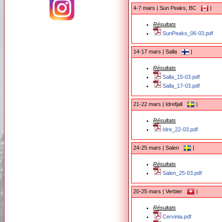
4-7 mars | Sun Peaks, BC
|
Résultats
SunPeaks_06-03.pdf
14-17 mars | Salla
|
Résultats
Salla_15-03.pdf
Salla_17-03.pdf
21-22 mars | Idrefjall
|
Résultats
Idre_22-03.pdf
24-25 mars | Salen
|
Résultats
Salen_25-03.pdf
20-25 mars | Verbier
|
Résultats
Cervinia.pdf