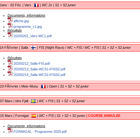
Janv - 02 Fév. | Vars
|
WC 2x | S1 + S2 junior
Documents, informations
affiche.jpg
programme_v1.jpg
Résultats
20200201_Vars-WC1.pdf
14 FÃ©vrier | Salla
|
FIS (Night Race) / WC + FIS / WC + FIS | S1 + S2 + S2 junior
Résultats
20200212_Salla-FIS.pdf
20200213_Salla-WCS1+FISS2.pdf
20200214_Salla-WCS1+FISS2.pdf
-23 FÃ©vrier | Meix-Musy
|
Open | S1 + S2 + S2 junior
07 Mars | Idre Fjäll
|
WC + FIS | S1 + S2 + S2 junior
15 Mars | Formigal
|
WC + FIS | S1 + S2 + S2 junior
| COURSE ANNULEE
Documents, informations
FORMIGAL - Programme 2020.pdf