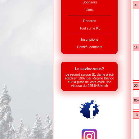
Sponsors
31 
Liens
Records
Tout sur le KL
Inscriptions
Comité, contacts
11-
Le saviez-vous?
Le record suisse S1 dame à été
établi en 1997 par Régine Bianco
sur la piste de Vars avec une
22
vitesse de 225.846 km/h
05-
13-