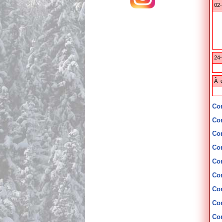
02-
24-
Ã d
Co
Co
Co
Co
Co
Co
Co
Co
Co