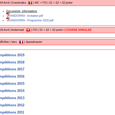
04 Avril | Grandvalira
|
WC + FIS | S1 + S2 + S2 junior
Documents, informations
ANDORRA - Invitation.pdf
ANDORRA - Programme 2020.pdf
26 Avril | Andermatt
|
FIS | S1 + S2 + S2 junior
| COURSE ANNULEE
Ã©finir | Vars
|
Speedmaster
mpétitions 2019
mpétitions 2018
mpétitions 2017
mpétitions 2016
mpétitions 2015
mpétitions 2014
mpétitions 2013
mpétitions 2012
mpétitions 2011