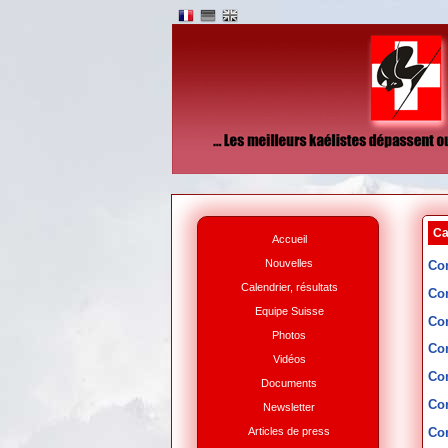
Ca
Accueil
Nouvelles
Co
Calendrier, résultats
Co
Equipe Suisse
Co
Photos
Co
Vidéos
Co
Documents
Co
Newsletter
Articles de press
Co