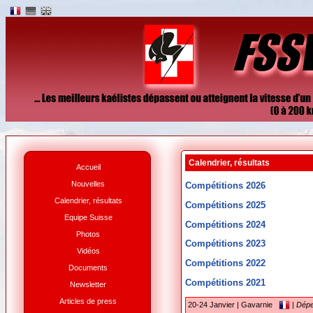
Calendrier, résultats
Accueil
Nouvelles
Compétitions 2026
Calendrier, résultats
Compétitions 2025
Equipe Suisse
Compétitions 2024
Photos
Compétitions 2023
Vidéos
Compétitions 2022
Documents
Compétitions 2021
Newsletter
Articles de press
20-24 Janvier | Gavarnie
|
Dépe