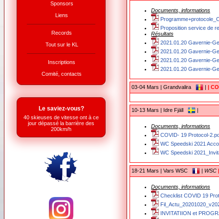
Sponsors
Documents, informations
Liens
Programme+protocole_C
Proposition service de r
Records
Résultats
2021.01.20 Gavernie-Ge
Tout sur le KL
2021.01.20 Gavernie-Ge
2021.01.20 Gavernie-Ge
Inscriptions
2021.01.20 Gavernie-Ge
Comité, contacts
03-04 Mars | Grandvalira
|
| C
Le saviez-vous?
10-13 Mars | Idre Fjäll
|
40 skieuses de vitesse ont à ce
jour dépassé la barrière des
Documents, informations
200km/h
COVID- 19 Protocol-2.pd
WC Speedski 2021 Acco
WC Speedski 2021_Invita
18-21 Mars | Vars WSC
|
WSC
Documents, informations
Checklist COVID 19 Prot
Fil_Actu_20201020_v202
INVITATIION et PROGRA