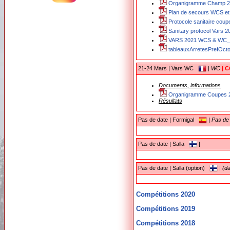
Organigramme Champ 20
Plan de secours WCS et
Protocole sanitaire coup
Sanitary protocol Vars 2
VARS 2021 WCS & WC_v
tableauxArretesPrefOcto
21-24 Mars | Vars WC
|
WC
| 
Documents, informations
Organigramme Coupes 2
Résultats
Pas de date | Formigal
|
Pas de
Pas de date | Salla
|
Pas de date | Salla (option)
|
(da
Compétitions 2020
Compétitions 2019
Compétitions 2018