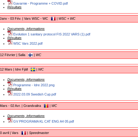
Gavarnie - Programme + COVID.pdf
Résultats
Janv - 03 Fév. | Vars WSC - WC
|
WSC + WC
Documents, informations
Evolution 1 sanitary protocol FIS 2022 VARS (1).pdf
Résultats
WSC Vars 2022.pdf
12 Février | Salla
|
WC
12 Mars | Idre Fjäll
|
WC
Documents, informations
Programme - Idre 2022.png
Résultats
2022.03.09 Swedish Cup.pdf
Mars - 02 Avr. | Grandvalira
|
WC
Documents, informations
GV PROGRAMA KL CAT ENG A4 05.pdf
0 avril | Vars
|
Speedmaster