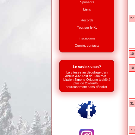
Sponsors
Liens
27 
Records
Tout sur le KL
Inscriptions
Comité, contacts
10-
Le saviez-vous?
10-
La vitesse au décollage d’un
Airbus A320 est de 230km/h...
L’italien Simone Origone à skié à
plus de 252km/h...
heureusement sans décoller.
31 
7-1